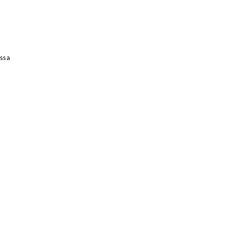
ssa
oom
 ja Taiteesta