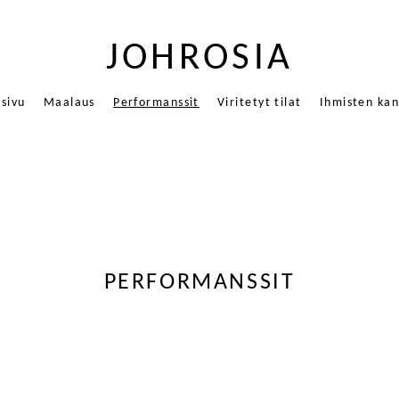
JOHROSIA
usivu
Maalaus
Performanssit
Viritetyt tilat
Ihmisten kan
vesiväri
2019 Työtoimintayksikkö
2025 Mona Lisa Restr
aalari yhteisöissä
2018 We Grew Into Mountains
2025 Voimaa Luonnosta
g Pigments lyhytelokuva 2,20min
2017 Pitää Miettiä Yhdessä
2017 - 2026 Kuvapajat
2016 Gemeinsam Herauszufinden
2016 Kasvot Lammen Pinnassa
2015 Tujaus
2005 Tulen Sytytys Oppinaineena
PERFORMANSSIT